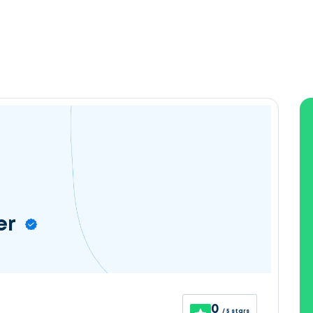
er
0
/ 5 stars