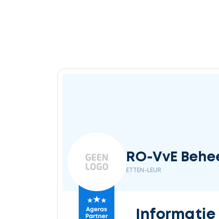
Ontvang
gratis
3
offertes
Selecteer
RO-VvE Behe
service
ETTEN-LEUR
Beschrijf
Informatie
uw