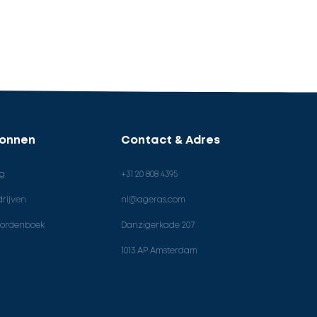
ronnen
Contact & Adres
og
+31 20 808 4395
rijven
nl@ageras.com
ordenboek
Danzigerkade 207
1013 AP Amsterdam