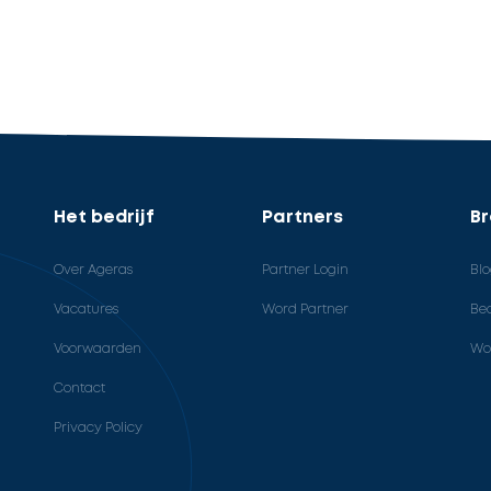
Het bedrijf
Partners
B
Over Ageras
Partner Login
Bl
Vacatures
Word Partner
Bed
Voorwaarden
Wo
Contact
Privacy Policy