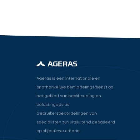
industry.attorney
Volgende
Ageras is een internationale en
onafhankelijke bemiddelingsdienst op
het gebied van boekhouding en
belastingadvies.
Gebruikersbeoordelingen van
specialisten zijn uitsluitend gebaseerd
op objectieve criteria.