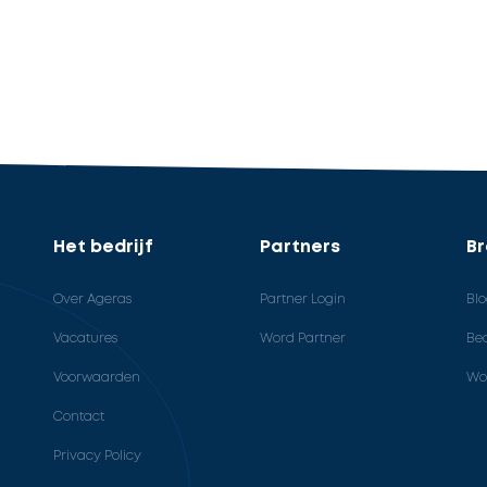
Het bedrijf
Partners
B
Over Ageras
Partner Login
Bl
Vacatures
Word Partner
Bed
Voorwaarden
Wo
Contact
Privacy Policy