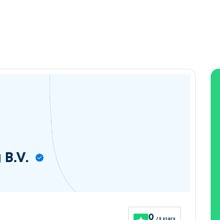
 B.V.
0
/ 5 stars