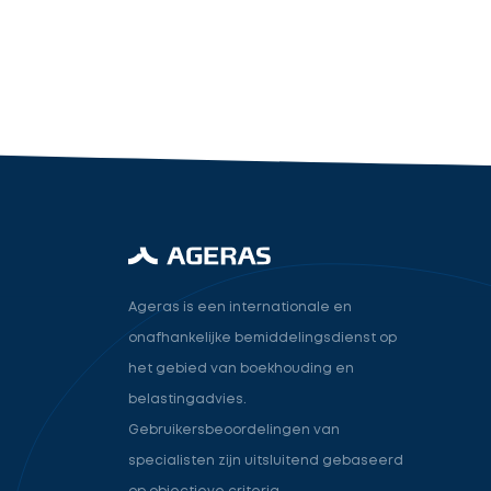
industry.attorney
Volgende
Ageras is een internationale en
onafhankelijke bemiddelingsdienst op
het gebied van boekhouding en
belastingadvies.
Gebruikersbeoordelingen van
specialisten zijn uitsluitend gebaseerd