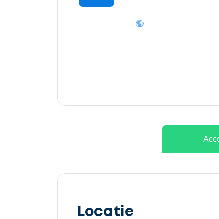
Ontvang
gratis
3
offertes
Acco
Selecteer
service
Locatie
Beschrijf