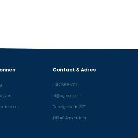
ronnen
Contact & Adres
og
+31 20 808 4395
rijven
nl@ageras.com
ordenboek
Danzigerkade 207
1013 AP Amsterdam