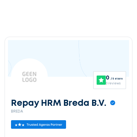
0
/ 5 stars
0 reviews
Repay HRM Breda B.V.
BREDA