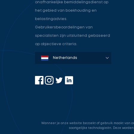
onafhankelijke bemiddelingsdienst op
het gebied van boekhouding en
belastingadvies.
Gebruikersbeoordelingen van
specialisten zijn uitsluitend gebaseerd
op objectieve criteria.
Denmark
Sweden
Norway
Netherlands
Germany
USA
Wanneer je onze website bezoekt of gebruik maakt van onz
soortgelijke technologieën. Deze worden