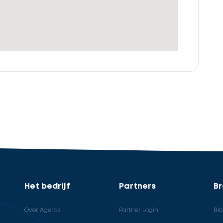
Het bedrijf
Partners
B
Over Ageras
Partner Login
Bl