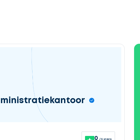
ministratiekantoor
0
/ 5 stars