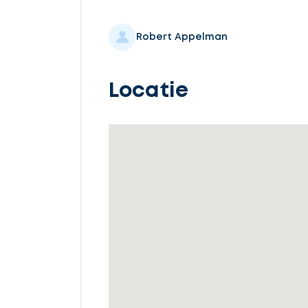
Selecteer
service
Robert Appelman
Locatie
Beschrijf
uw
opdracht
Vul
gegevens
in
Ontvang
gratis
3