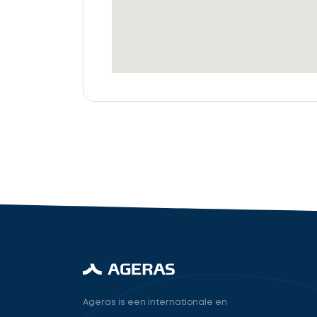
offertes
Accountant
cta_box.sub_headline
industry.attorney
Volgende
Ageras is een internationale en