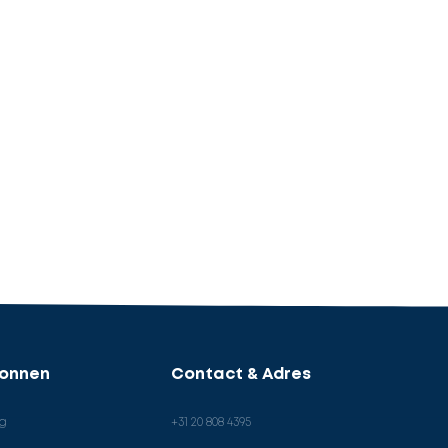
ronnen
Contact & Adres
og
+31 20 808 4395