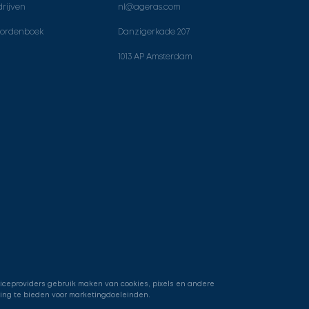
rijven
nl@ageras.com
ordenboek
Danzigerkade 207
1013 AP Amsterdam
viceproviders gebruik maken van cookies, pixels en andere
ring te bieden voor marketingdoeleinden.