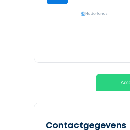
Nederlands
Ontvang
gratis
Acco
3
offertes
Contactgegevens