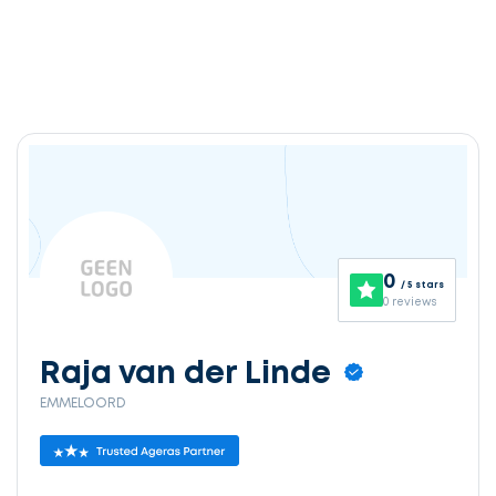
Ontvang
gratis
3
0
/ 5 stars
offertes
0 reviews
Raja van der Linde
EMMELOORD
Selecteer
service