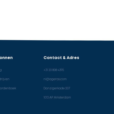
ronnen
Contact & Adres
og
+31 20 808 4395
rijven
nl@ageras.com
ordenboek
Danzigerkade 207
1013 AP Amsterdam