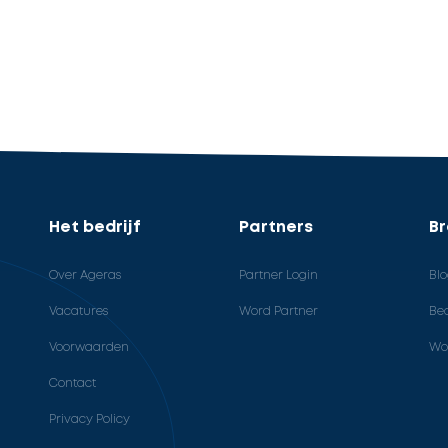
Het bedrijf
Partners
B
Over Ageras
Partner Login
Bl
Vacatures
Word Partner
Bed
Voorwaarden
Wo
Contact
Privacy Policy