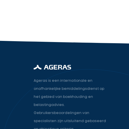
industry.attorney
Volgende
Ageras is een internationale en
onafhankelijke bemiddelingsdienst op
het gebied van boekhouding en
belastingadvies.
Gebruikersbeoordelingen van
specialisten zijn uitsluitend gebaseerd