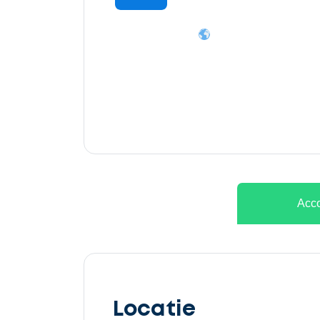
Ontvang
gratis
3
offertes
Acco
Selecteer
service
Locatie
Beschrijf