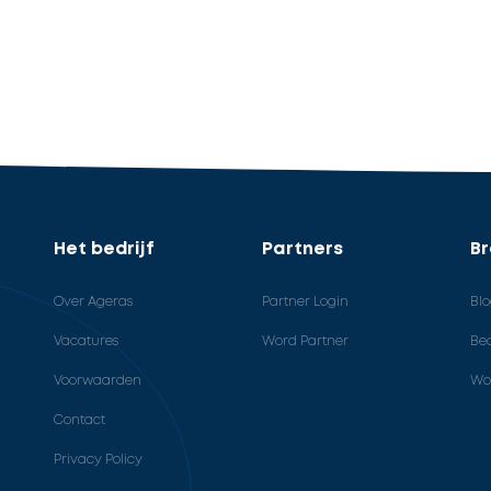
Het bedrijf
Partners
B
Over Ageras
Partner Login
Bl
Vacatures
Word Partner
Bed
Voorwaarden
Wo
Contact
Privacy Policy