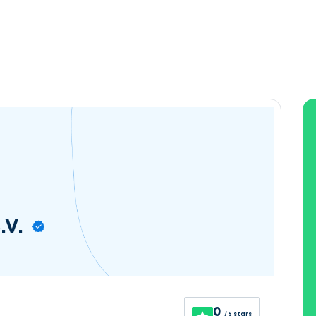
.V.
0
/ 5 stars