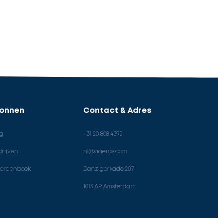
ronnen
Contact & Adres
og
+31 20 808 4395
rijven
nl@ageras.com
ordenboek
Danzigerkade 207
1013 AP Amsterdam