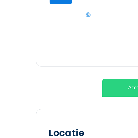
Ontvang
gratis
3
offertes
Acco
Selecteer
service
Locatie
Beschrijf