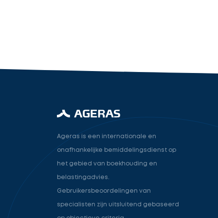
industry.attorney
Volgende
Ageras is een internationale en
onafhankelijke bemiddelingsdienst op
het gebied van boekhouding en
belastingadvies.
Gebruikersbeoordelingen van
specialisten zijn uitsluitend gebaseerd