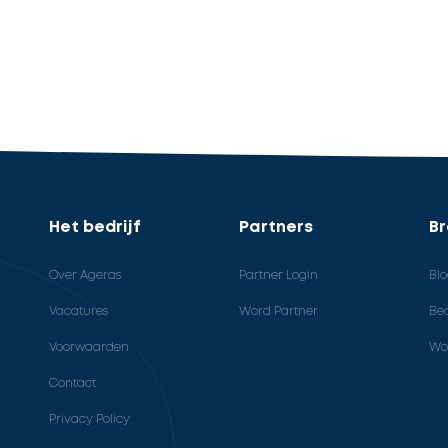
Het bedrijf
Partners
B
Over Ageras
Partner Login
Bl
Vacatures
Word Partner
Bed
Voorwaarden
Wo
Contact
Privacy Policy