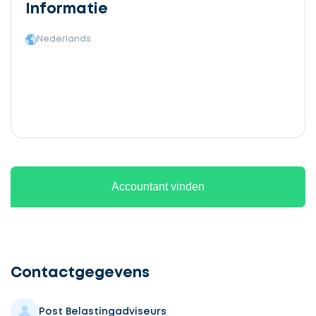
Informatie
Nederlands
Accountant vinden
Ontvang
gratis
3
Contactgegevens
offertes
Post Belastingadviseurs