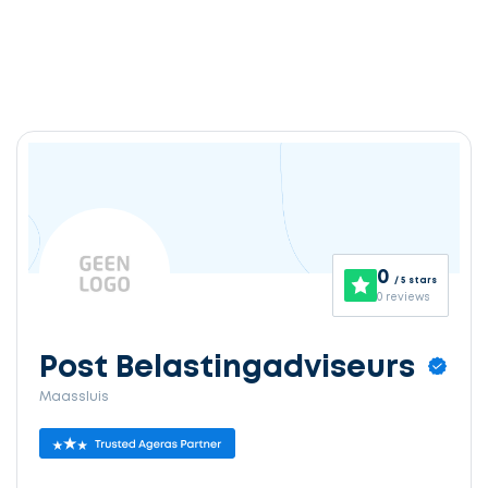
0
/ 5 stars
0 reviews
Post Belastingadviseurs
Maassluis