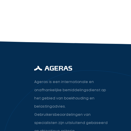
industry.attorney
Volgende
Ageras is een internationale en
onafhankelijke bemiddelingsdienst op
het gebied van boekhouding en
belastingadvies.
Gebruikersbeoordelingen van
specialisten zijn uitsluitend gebaseerd