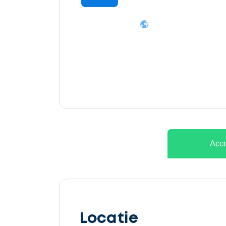
Ontvang
gratis
3
offertes
Acco
Selecteer
service
Locatie
Beschrijf