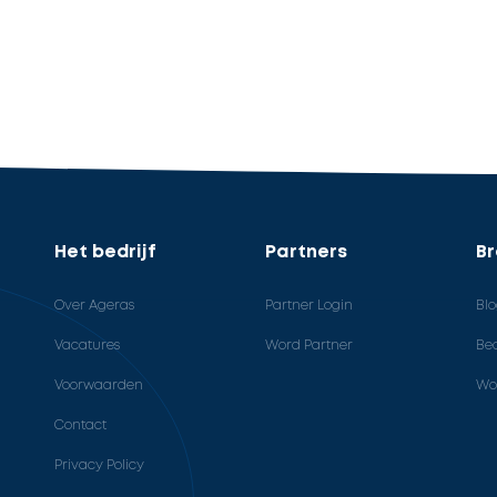
Het bedrijf
Partners
B
Over Ageras
Partner Login
Bl
Vacatures
Word Partner
Bed
Voorwaarden
Wo
Contact
Privacy Policy