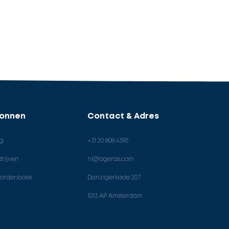
ronnen
Contact & Adres
og
+31 20 808 4395
rijven
nl@ageras.com
ordenboek
Danzigerkade 207
1013 AP Amsterdam