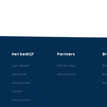
Het bedrijf
Partners
B
Over Ageras
Partner Login
Bl
Vacatures
Word Partner
Bed
Voorwaarden
Wo
Contact
Privacy Policy