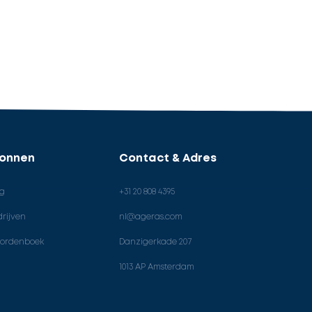
ronnen
Contact & Adres
og
+31 20 808 4395
rijven
nl@ageras.com
ordenboek
Danzigerkade 207
1013 AP Amsterdam