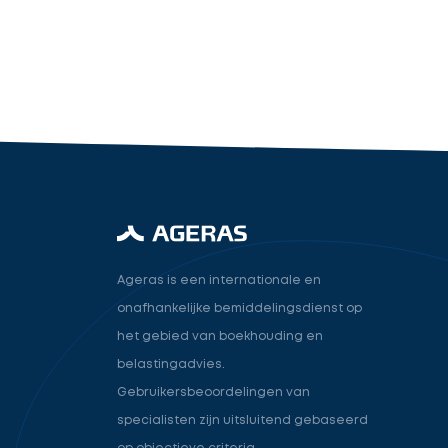
industry.attorney
Volgende
Ageras is een internationale en
onafhankelijke bemiddelingsdienst op
het gebied van boekhouding en
belastingadvies.
Gebruikersbeoordelingen van
specialisten zijn uitsluitend gebaseerd