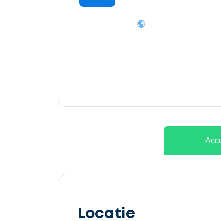
Ontvang
gratis
3
offertes
Acco
Selecteer
service
Locatie
Beschrijf