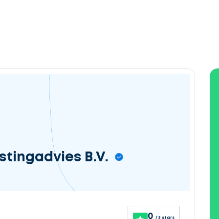
stingadvies B.V.
0
/ 5 stars