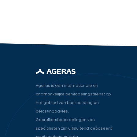
industry.attorney
Volgende
Ageras is een internationale en
onafhankelijke bemiddelingsdienst op
het gebied van boekhouding en
belastingadvies.
Gebruikersbeoordelingen van
specialisten zijn uitsluitend gebaseerd