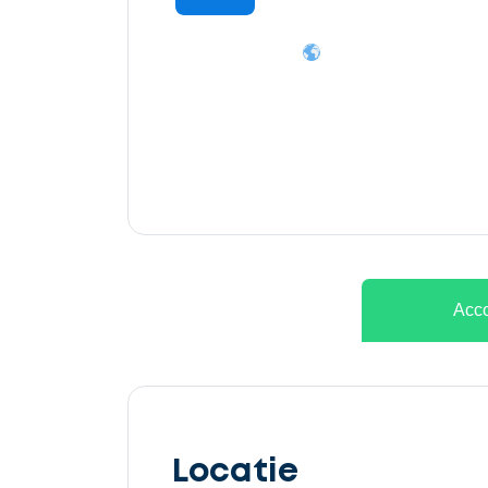
Ontvang
gratis
3
offertes
Acco
Selecteer
service
Locatie
Beschrijf