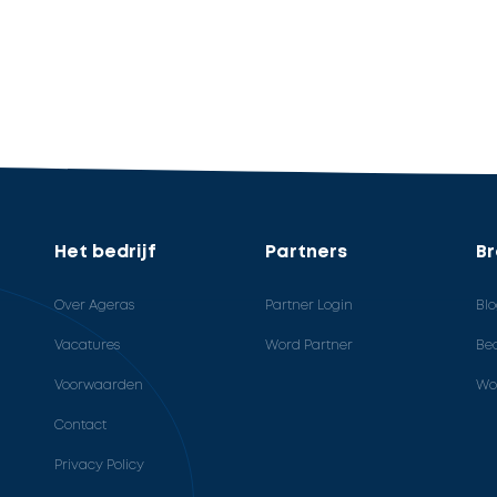
Het bedrijf
Partners
B
Over Ageras
Partner Login
Bl
Vacatures
Word Partner
Bed
Voorwaarden
Wo
Contact
Privacy Policy