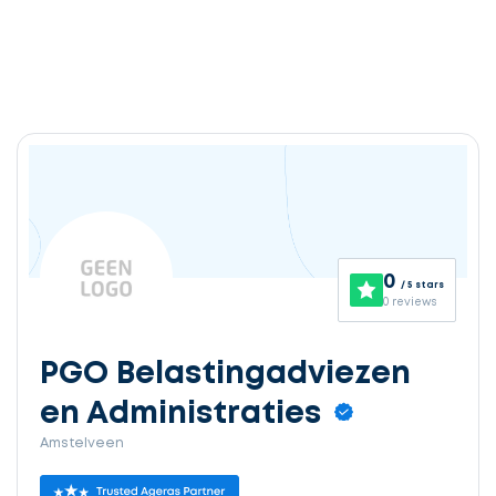
0
/ 5 stars
0 reviews
PGO Belastingadviezen
en Administraties
Amstelveen