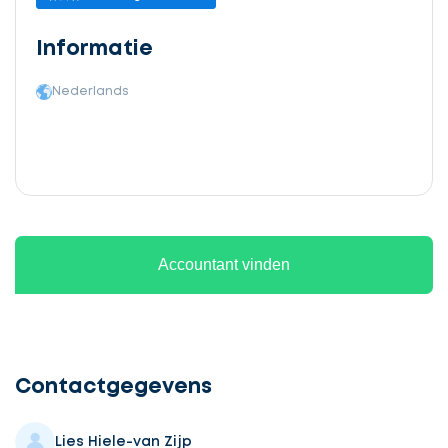
Informatie
Nederlands
Accountant vinden
Ontvang
gratis
3
Contactgegevens
offertes
Lies Hiele-van Zijp