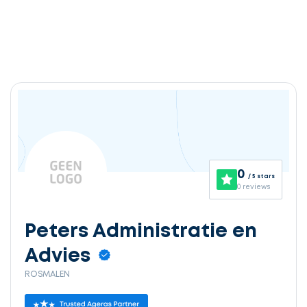
Ontvang
gratis
3
0
/ 5 stars
offertes
0 reviews
Peters Administratie en
Advies
Selecteer
ROSMALEN
service