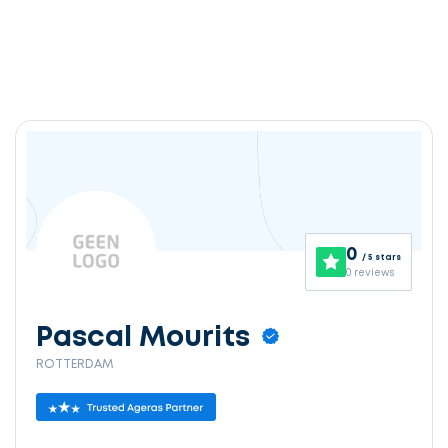
0
/ 5 stars
0 reviews
Pascal Mourits
ROTTERDAM