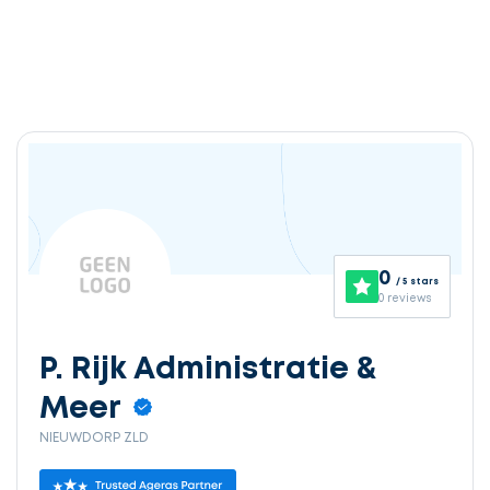
Ontvang
gratis
3
0
/ 5 stars
offertes
0 reviews
P. Rijk Administratie &
Meer
Selecteer
NIEUWDORP ZLD
service