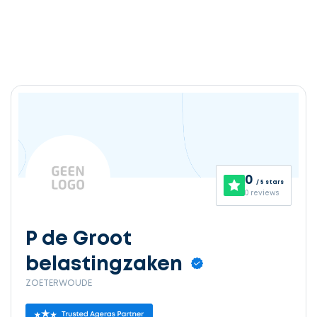
0
/ 5 stars
0 reviews
P de Groot
belastingzaken
ZOETERWOUDE