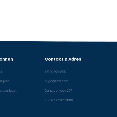
ronnen
Contact & Adres
og
+31 20 808 4395
rijven
nl@ageras.com
ordenboek
Danzigerkade 207
1013 AP Amsterdam