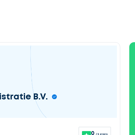
tratie B.V.
0
/ 5 stars