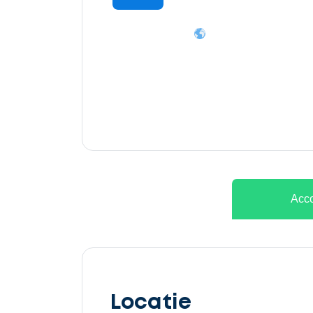
Ontvang
gratis
3
offertes
Acco
Selecteer
service
Locatie
Beschrijf