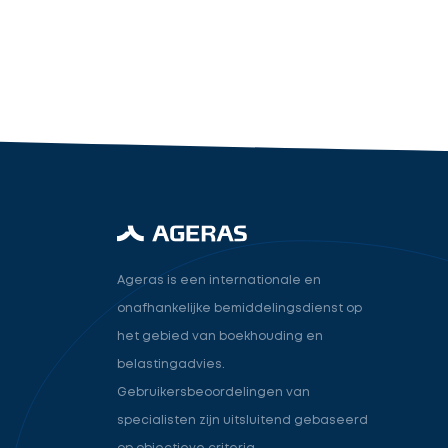
industry.attorney
Volgende
Ageras is een internationale en
onafhankelijke bemiddelingsdienst op
het gebied van boekhouding en
belastingadvies.
Gebruikersbeoordelingen van
specialisten zijn uitsluitend gebaseerd