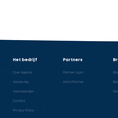
Het bedrijf
Partners
B
Over Ageras
Partner Login
Bl
Vacatures
Word Partner
Bed
Voorwaarden
Wo
Contact
Privacy Policy