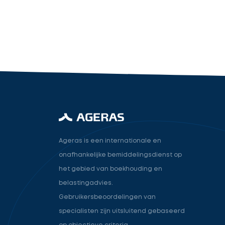
industry.attorney
Volgende
Ageras is een internationale en
onafhankelijke bemiddelingsdienst op
het gebied van boekhouding en
belastingadvies.
Gebruikersbeoordelingen van
specialisten zijn uitsluitend gebaseerd