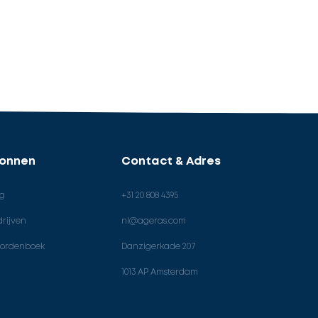
ronnen
Contact & Adres
og
+31 20 808 4395
rijven
nl@ageras.com
ordenboek
Danzigerkade 207
1013 AP Amsterdam