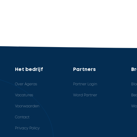
Het bedrijf
Partners
B
Over Ageras
Partner Login
Bl
Vacatures
Word Partner
Bed
Voorwaarden
Wo
Contact
Privacy Policy