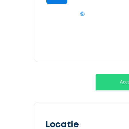
Ontvang
gratis
3
offertes
Acco
Selecteer
service
Locatie
Beschrijf