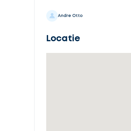
Selecteer
service
Andre Otto
Locatie
Beschrijf
uw
opdracht
Vul
gegevens
in
Ontvang
gratis
3