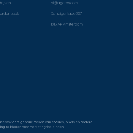
rijven
nl@ageras.com
ordenboek
Danzigerkade 207
1013 AP Amsterdam
viceproviders gebruik maken van cookies, pixels en andere
ring te bieden voor marketingdoeleinden.