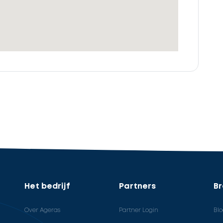
Het bedrijf
Partners
B
Over Ageras
Partner Login
Bl