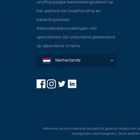
onafhankelijke bemiddelingsdienst op
het gebied van boekhouding en
belastingadvies.
Gebruikersbeoordelingen van
specialisten zijn uitsluitend gebaseerd
op objectieve criteria.
Denmark
Sweden
Norway
Netherlands
Germany
USA
Wanneer je onze website bezoekt of gebruik maakt van onz
soortgelijke technologieën. Deze worden