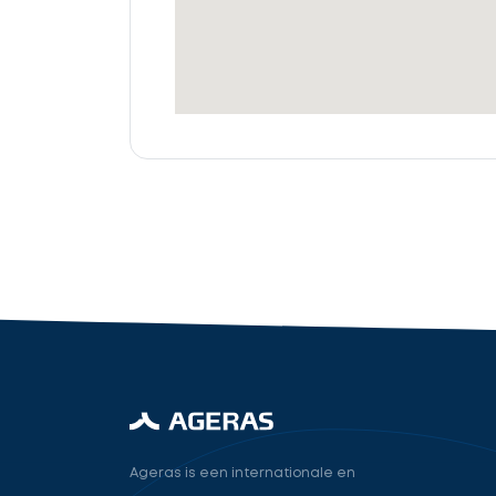
offertes
Accountant
cta_box.sub_headline
industry.attorney
Volgende
Ageras is een internationale en