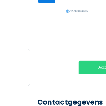
Nederlands
Ontvang
gratis
Acco
3
offertes
Contactgegevens