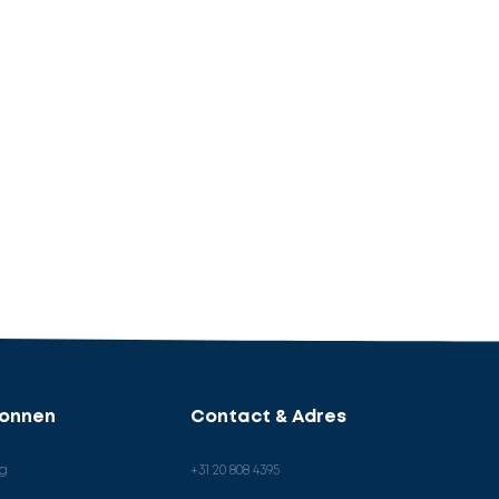
ronnen
Contact & Adres
og
+31 20 808 4395