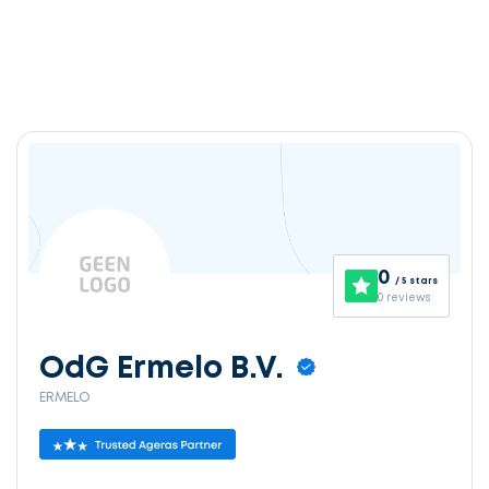
0
/ 5 stars
0 reviews
OdG Ermelo B.V.
ERMELO