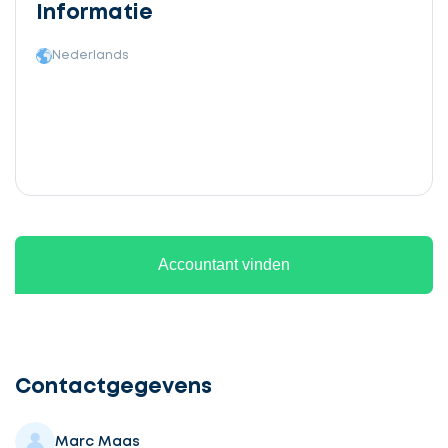
Informatie
Nederlands
Accountant vinden
Ontvang
gratis
3
Contactgegevens
offertes
Marc Maas