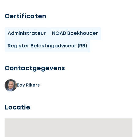
Certificaten
Administrateur
NOAB Boekhouder
Register Belastingadviseur (RB)
Ontvang
gratis
3
Contactgegevens
offertes
Boy Rikers
Locatie
Selecteer
service