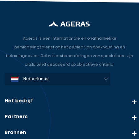
Ageras is een internationale en onafhankelijke
bemiddelingsdienst op het gebied van boekhouding en
belastingadvies. Gebruikersbeoordelingen van specialisten zijn
uitsluitend gebaseerd op objectieve criteria.
Denmark
Sweden
Norway
Netherlands
Germany
USA
Het bedrijf
Partners
Bronnen