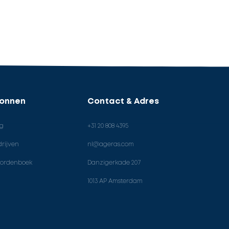
ronnen
Contact & Adres
og
+31 20 808 4395
rijven
nl@ageras.com
ordenboek
Danzigerkade 207
1013 AP Amsterdam