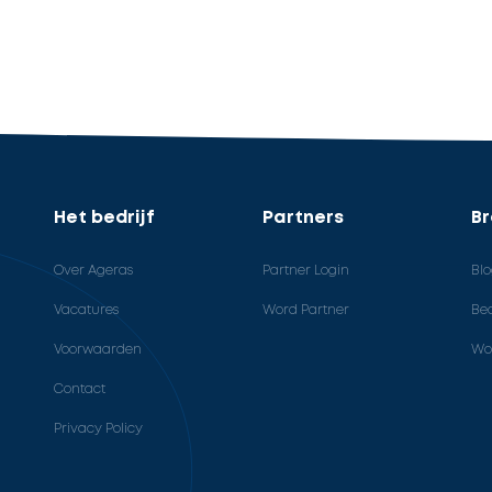
Het bedrijf
Partners
B
Over Ageras
Partner Login
Bl
Vacatures
Word Partner
Bed
Voorwaarden
Wo
Contact
Privacy Policy