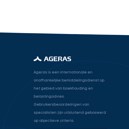
industry.attorney
Volgende
Ageras is een internationale en
onafhankelijke bemiddelingsdienst op
het gebied van boekhouding en
belastingadvies.
Gebruikersbeoordelingen van
specialisten zijn uitsluitend gebaseerd
op objectieve criteria.