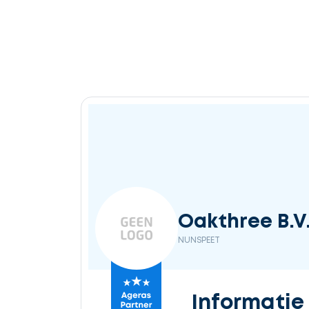
Ontvang
gratis
3
offertes
Selecteer
Oakthree B.V
service
NUNSPEET
Beschrijf
Informatie
uw