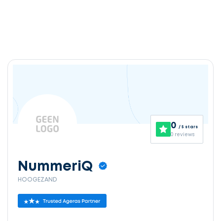
0
/ 5 stars
0 reviews
NummeriQ
HOOGEZAND