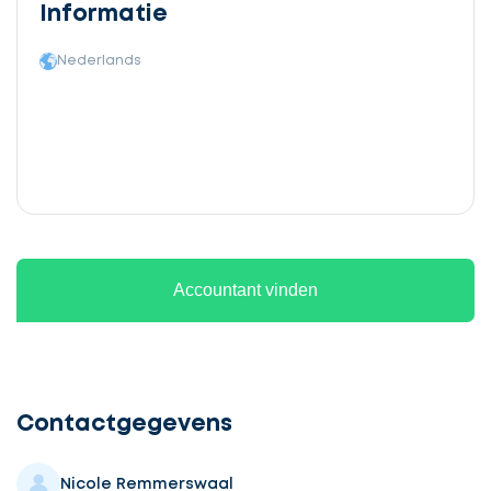
Informatie
Nederlands
Accountant vinden
Ontvang
gratis
3
Contactgegevens
offertes
Nicole Remmerswaal