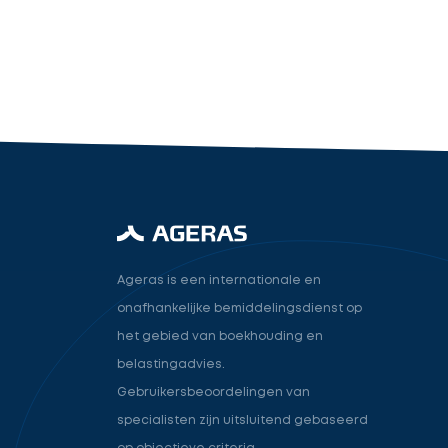
industry.attorney
Volgende
Ageras is een internationale en
onafhankelijke bemiddelingsdienst op
het gebied van boekhouding en
belastingadvies.
Gebruikersbeoordelingen van
specialisten zijn uitsluitend gebaseerd