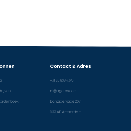
ronnen
Contact & Adres
og
+31 20 808 4395
rijven
nl@ageras.com
ordenboek
Danzigerkade 207
1013 AP Amsterdam