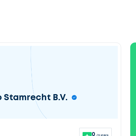
o Stamrecht B.V.
0
/ 5 stars