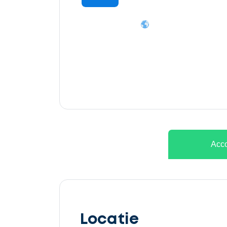
Ontvang
gratis
3
offertes
Acco
Selecteer
service
Locatie
Beschrijf