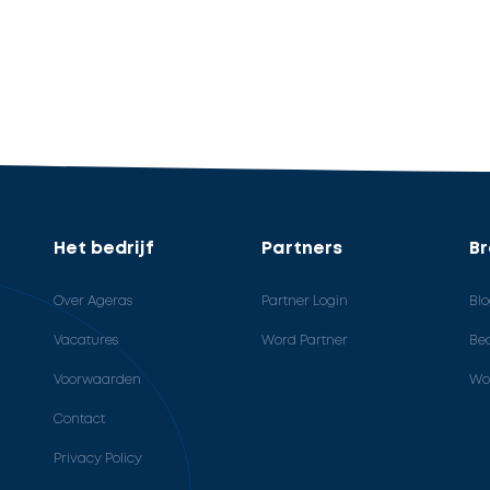
Het bedrijf
Partners
B
Over Ageras
Partner Login
Bl
Vacatures
Word Partner
Bed
Voorwaarden
Wo
Contact
Privacy Policy