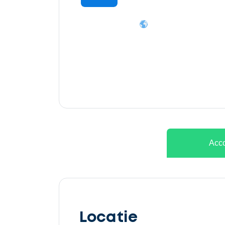
Ontvang
gratis
3
offertes
Acco
Selecteer
service
Locatie
Beschrijf