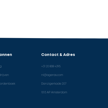
ronnen
Contact & Adres
og
+31 20 808 4395
rijven
nl@ageras.com
ordenboek
Danzigerkade 207
1013 AP Amsterdam