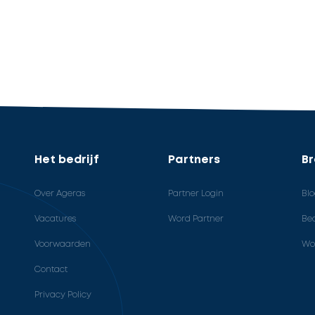
Het bedrijf
Partners
B
Over Ageras
Partner Login
Bl
Vacatures
Word Partner
Bed
Voorwaarden
Wo
Contact
Privacy Policy