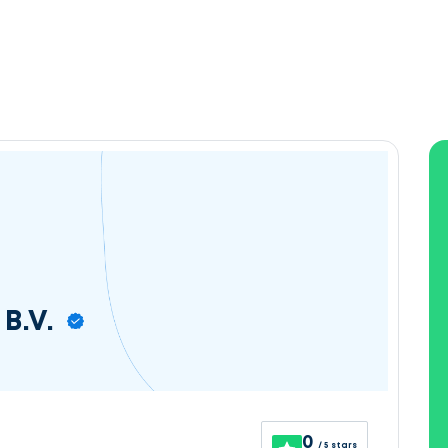
B.V.
0
/ 5 stars