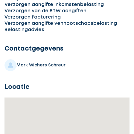
Verzorgen aangifte inkomstenbelasting
Verzorgen van de BTW aangiften
Verzorgen facturering
Verzorgen aangifte vennootschapsbelasting
Ontvang
Belastingadvies
gratis
3
Contactgegevens
offertes
Mark Wichers Schreur
Locatie
Selecteer
service
Beschrijf
Ontvang
uw
opdracht