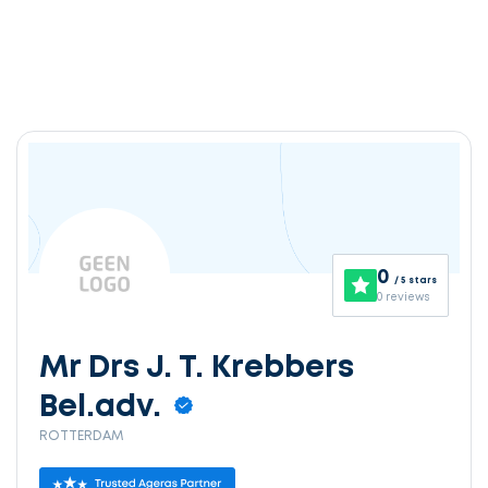
0
/ 5 stars
0 reviews
Mr Drs J. T. Krebbers
Bel.adv.
ROTTERDAM