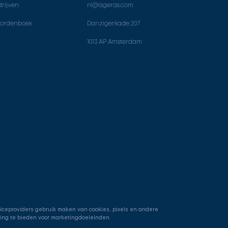
rijven
nl@ageras.com
ordenboek
Danzigerkade 207
1013 AP Amsterdam
viceproviders gebruik maken van cookies, pixels en andere
ring te bieden voor marketingdoeleinden.