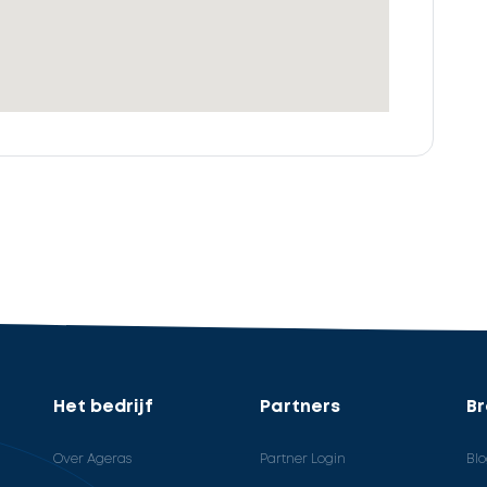
Het bedrijf
Partners
B
Over Ageras
Partner Login
Bl