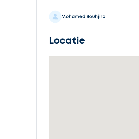
Selecteer
service
Mohamed Bouhjira
Locatie
Beschrijf
uw
opdracht
Vul
gegevens
in
Ontvang
gratis
3