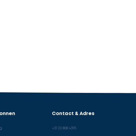
ronnen
Contact & Adres
og
+31 20 808 4395