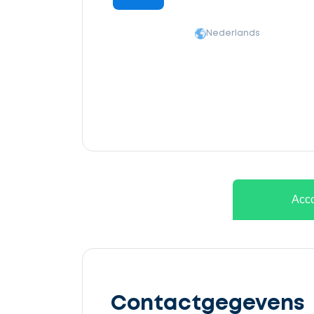
Nederlands
Ontvang
gratis
Acco
3
offertes
Contactgegevens