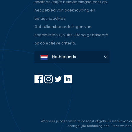
onafhankelijke bemiddelingsdienst op
het gebied van boekhouding en
belastingadvies.
Gebruikersbeoordelingen van
specialisten zijn uitsluitend gebaseerd
op objectieve criteria.
Denmark
Sweden
Norway
Netherlands
Germany
USA
Wanneer je onze website bezoekt of gebruik maakt van onz
soortgelijke technologieën. Deze worden