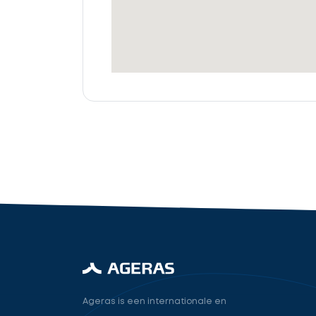
offertes
Accountant
cta_box.sub_headline
industry.attorney
Volgende
Ageras is een internationale en