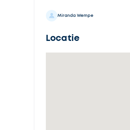
Selecteer
service
Miranda Wempe
Locatie
Beschrijf
uw
opdracht
Vul
gegevens
in
Ontvang
gratis
3