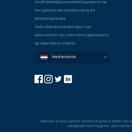
onafhankelijke bemiddelingsdienst op
het gebied van boekhouding en
belastingadvies.
Gebruikersbeoordelingen van
specialisten zijn uitsluitend gebaseerd
op objectieve criteria.
Denmark
Sweden
Norway
Netherlands
Germany
USA
Wanneer je onze website bezoekt of gebruik maakt van onz
soortgelijke technologieën. Deze worden