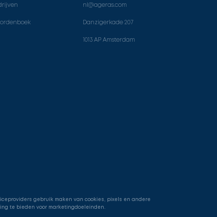
rijven
nl@ageras.com
ordenboek
Danzigerkade 207
1013 AP Amsterdam
viceproviders gebruik maken van cookies, pixels en andere
ring te bieden voor marketingdoeleinden.