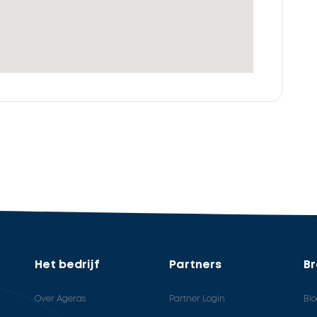
Het bedrijf
Partners
B
Over Ageras
Partner Login
Bl