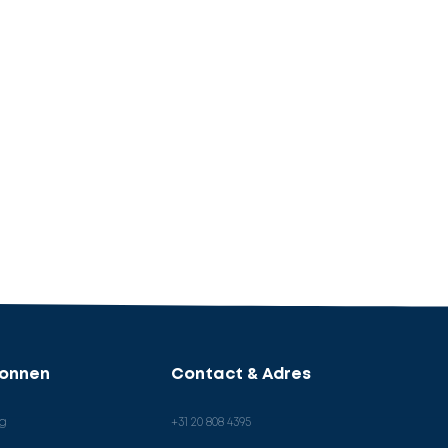
ronnen
Contact & Adres
og
+31 20 808 4395