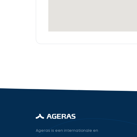
offertes
Accountant
cta_box.sub_headline
industry.attorney
Volgende
Ageras is een internationale en