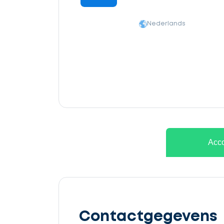
Nederlands
Ontvang
gratis
Acco
3
offertes
Contactgegevens