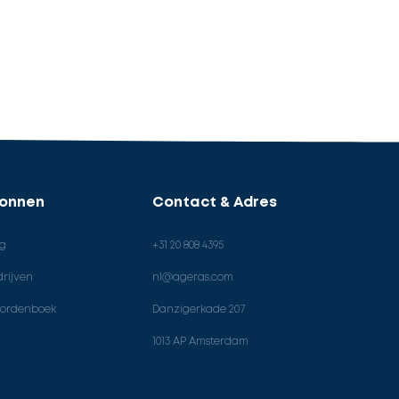
ronnen
Contact & Adres
og
+31 20 808 4395
rijven
nl@ageras.com
ordenboek
Danzigerkade 207
1013 AP Amsterdam