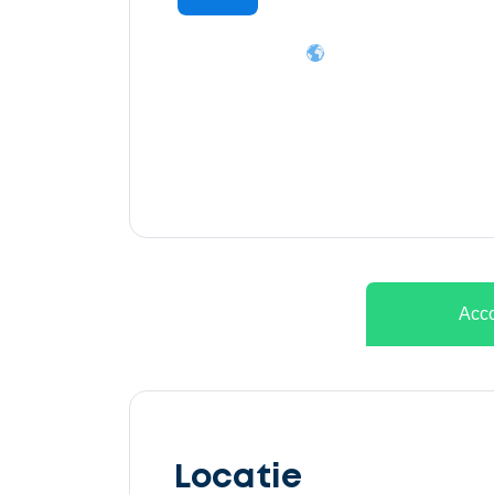
Ontvang
gratis
3
offertes
Acco
Selecteer
service
Locatie
Beschrijf