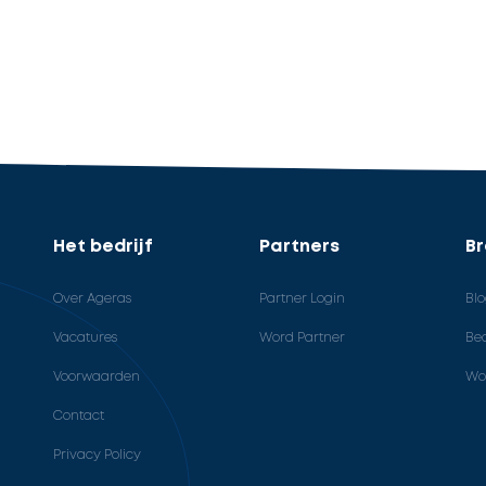
Het bedrijf
Partners
B
Over Ageras
Partner Login
Bl
Vacatures
Word Partner
Bed
Voorwaarden
Wo
Contact
Privacy Policy