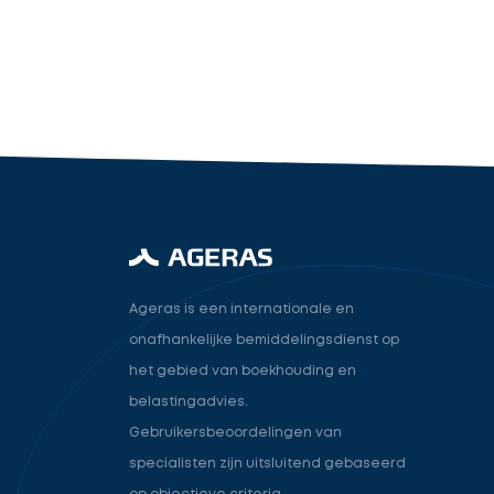
industry.attorney
Volgende
Ageras is een internationale en
onafhankelijke bemiddelingsdienst op
het gebied van boekhouding en
belastingadvies.
Gebruikersbeoordelingen van
specialisten zijn uitsluitend gebaseerd