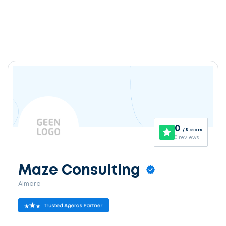
0
/ 5 stars
0 reviews
Maze Consulting
Almere