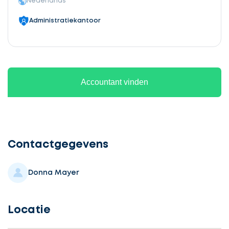
Nederlands
Administratiekantoor
Accountant vinden
Ontvang
gratis
3
Contactgegevens
offertes
Donna Mayer
Locatie
Selecteer
service