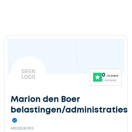
0
/ 5 stars
0 reviews
Marion den Boer
belastingen/administraties
MIDDELBURG