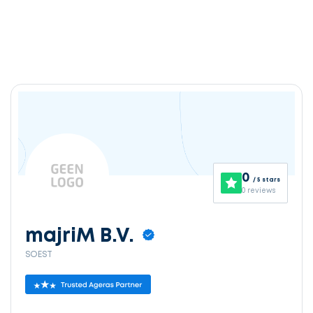
0
/ 5 stars
0 reviews
majriM B.V.
SOEST