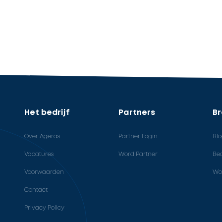
Het bedrijf
Partners
B
Over Ageras
Partner Login
Bl
Vacatures
Word Partner
Bed
Voorwaarden
Wo
Contact
Privacy Policy