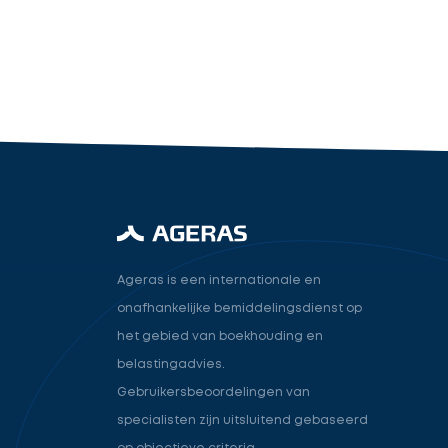
industry.attorney
Volgende
Ageras is een internationale en
onafhankelijke bemiddelingsdienst op
het gebied van boekhouding en
belastingadvies.
Gebruikersbeoordelingen van
specialisten zijn uitsluitend gebaseerd