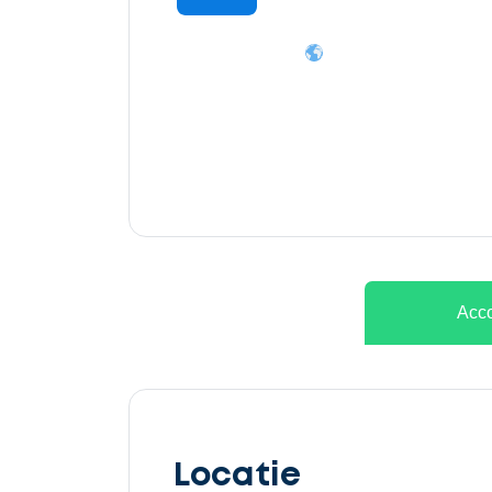
Ontvang
gratis
3
offertes
Acco
Selecteer
service
Locatie
Beschrijf