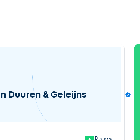
 Duuren & Geleijns
0
/ 5 stars