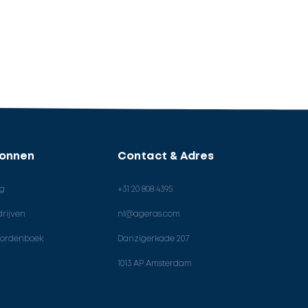
ronnen
Contact & Adres
og
+31 20 808 4395
rijven
nl@ageras.com
ordenboek
Danzigerkade 207
1013 AP Amsterdam