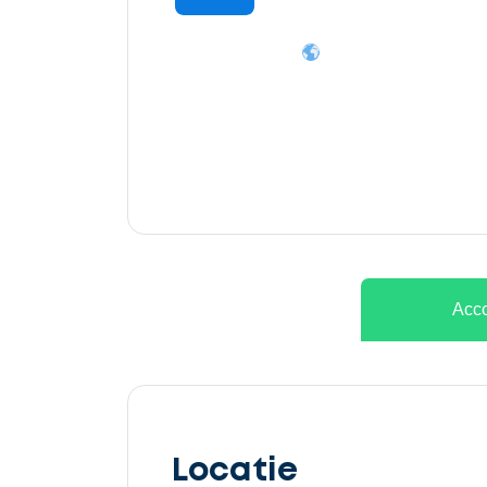
Ontvang
gratis
3
offertes
Acco
Selecteer
service
Locatie
Beschrijf