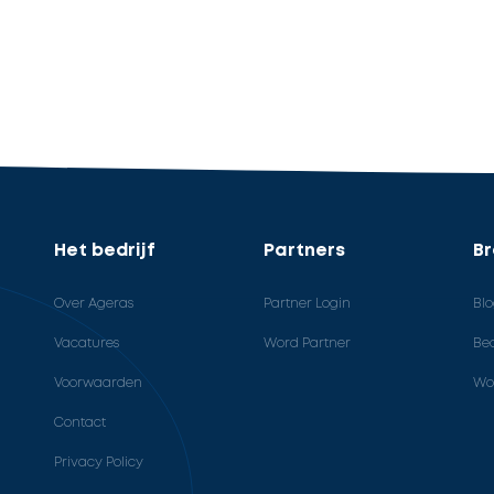
Het bedrijf
Partners
B
Over Ageras
Partner Login
Bl
Vacatures
Word Partner
Bed
Voorwaarden
Wo
Contact
Privacy Policy