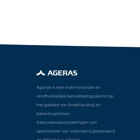
industry.attorney
Volgende
Ageras is een internationale en
onafhankelijke bemiddelingsdienst op
het gebied van boekhouding en
belastingadvies.
Gebruikersbeoordelingen van
specialisten zijn uitsluitend gebaseerd