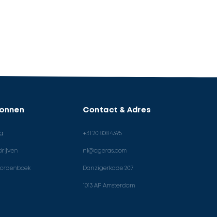
ronnen
Contact & Adres
og
+31 20 808 4395
rijven
nl@ageras.com
ordenboek
Danzigerkade 207
1013 AP Amsterdam