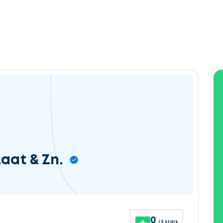
aat & Zn.
0
/ 5 stars