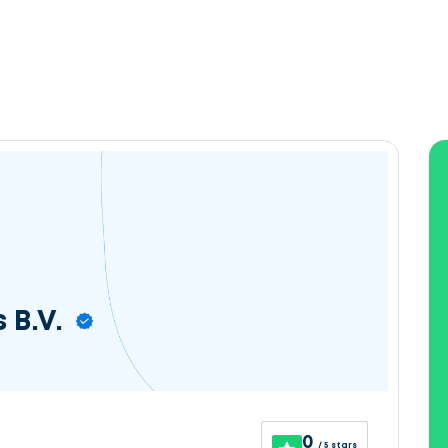
 B.V.
0
/ 5 stars