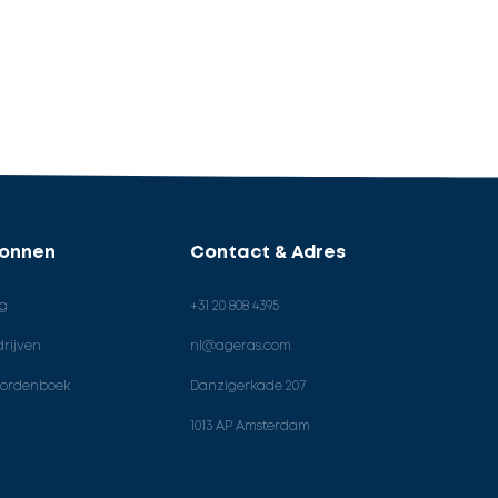
ronnen
Contact & Adres
og
+31 20 808 4395
rijven
nl@ageras.com
ordenboek
Danzigerkade 207
1013 AP Amsterdam