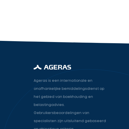
industry.attorney
Volgende
Ageras is een internationale en
onafhankelijke bemiddelingsdienst op
het gebied van boekhouding en
belastingadvies.
Gebruikersbeoordelingen van
specialisten zijn uitsluitend gebaseerd