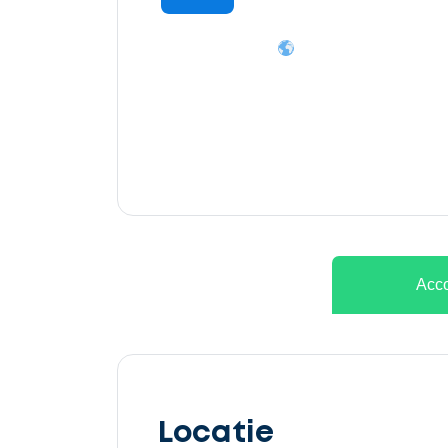
Ontvang
gratis
3
offertes
Acco
Selecteer
service
Locatie
Beschrijf