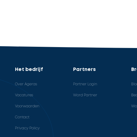
Het bedrijf
Partners
B
Over Ageras
Partner Login
Bl
Vacatures
Word Partner
Bed
Voorwaarden
Wo
Contact
Privacy Policy