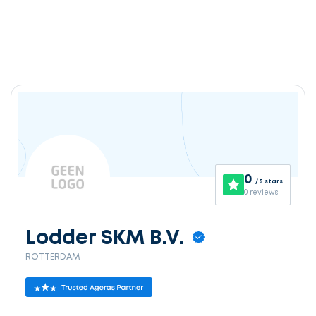
0
/ 5 stars
0 reviews
Lodder SKM B.V.
ROTTERDAM