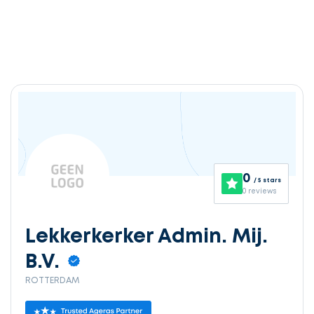
0
/ 5 stars
0 reviews
Lekkerkerker Admin. Mij.
B.V.
ROTTERDAM