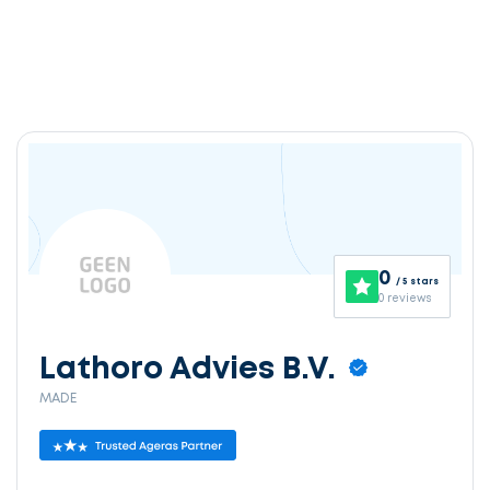
0
/ 5 stars
0 reviews
Lathoro Advies B.V.
MADE