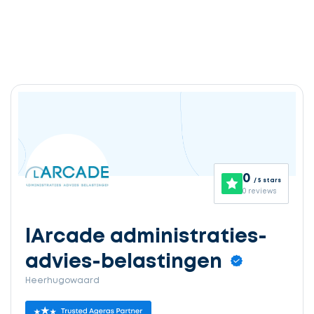
0
/ 5 stars
0 reviews
lArcade administraties-
advies-belastingen
Heerhugowaard