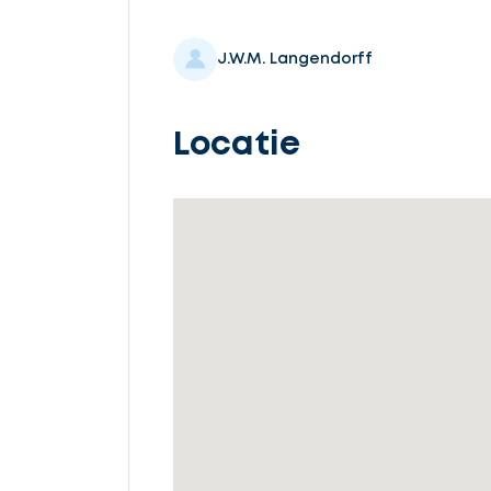
Selecteer
service
J.W.M. Langendorff
Locatie
Beschrijf
uw
opdracht
Vul
gegevens
in
Ontvang
gratis
3