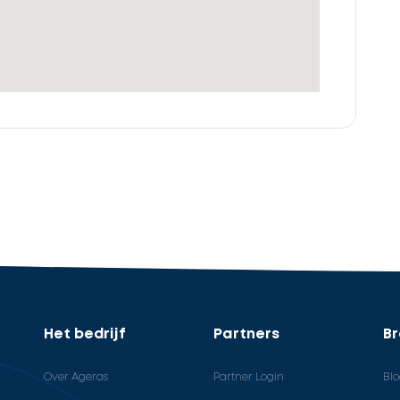
Het bedrijf
Partners
B
Over Ageras
Partner Login
Bl