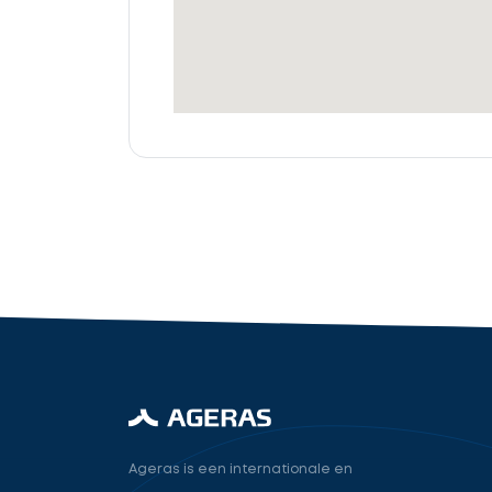
offertes
Accountant
cta_box.sub_headline
industry.attorney
Volgende
Ageras is een internationale en