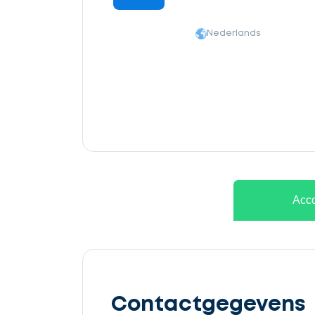
Nederlands
Ontvang
gratis
Acco
3
offertes
Contactgegevens