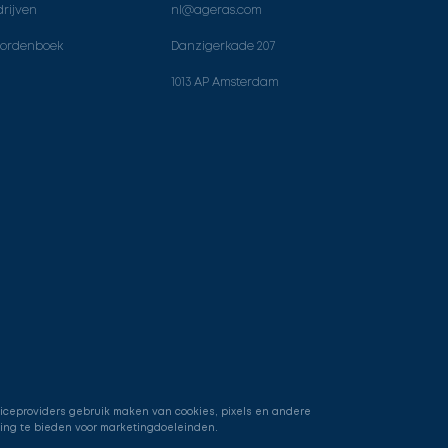
rijven
nl@ageras.com
ordenboek
Danzigerkade 207
1013 AP Amsterdam
viceproviders gebruik maken van cookies, pixels en andere
ring te bieden voor marketingdoeleinden.