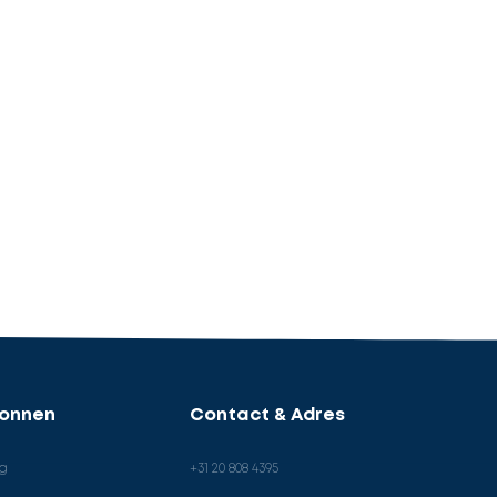
ronnen
Contact & Adres
og
+31 20 808 4395