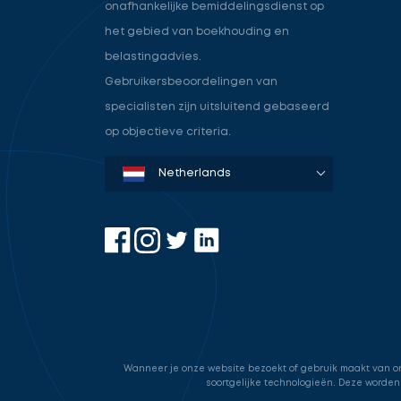
onafhankelijke bemiddelingsdienst op
het gebied van boekhouding en
belastingadvies.
Gebruikersbeoordelingen van
specialisten zijn uitsluitend gebaseerd
op objectieve criteria.
Denmark
Sweden
Norway
Netherlands
Germany
USA
Wanneer je onze website bezoekt of gebruik maakt van onz
soortgelijke technologieën. Deze worden