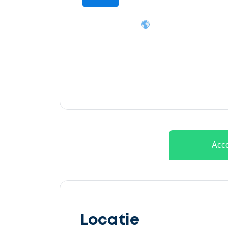
Ontvang
gratis
3
offertes
Acco
Selecteer
service
Locatie
Beschrijf