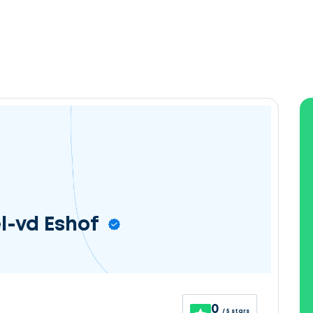
l-vd Eshof
0
/ 5 stars