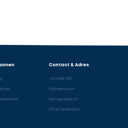
ronnen
Contact & Adres
og
+31 20 808 4395
rijven
nl@ageras.com
ordenboek
Danzigerkade 207
1013 AP Amsterdam