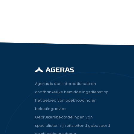
industry.attorney
Volgende
Ageras is een internationale en
onafhankelijke bemiddelingsdienst op
het gebied van boekhouding en
belastingadvies.
Gebruikersbeoordelingen van
specialisten zijn uitsluitend gebaseerd