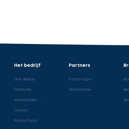
Het bedrijf
Partners
B
Over Ageras
Partner Login
Bl
Vacatures
Word Partner
Bed
Voorwaarden
Wo
Contact
Privacy Policy