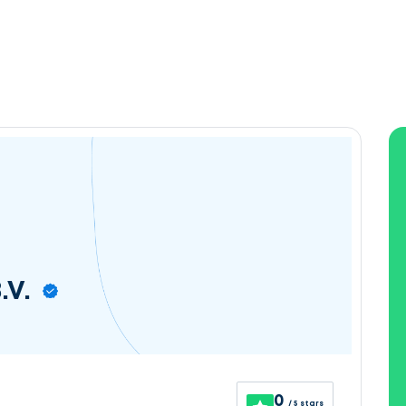
.V.
0
/ 5 stars