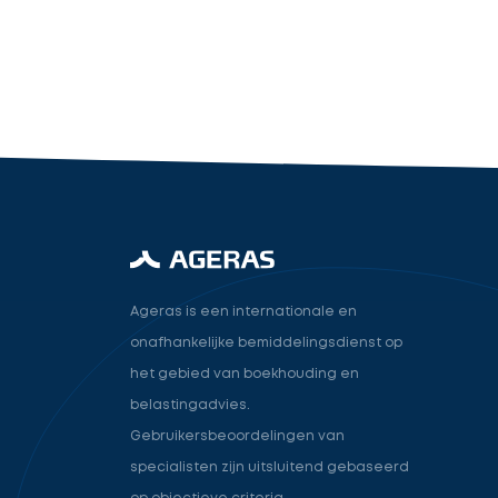
industry.attorney
Volgende
Ageras is een internationale en
onafhankelijke bemiddelingsdienst op
het gebied van boekhouding en
belastingadvies.
Gebruikersbeoordelingen van
specialisten zijn uitsluitend gebaseerd