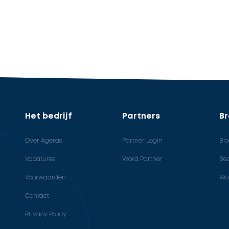
Het bedrijf
Partners
B
Over Ageras
Partner Login
Bl
Vacatures
Word Partner
Bed
Voorwaarden
Wo
Contact
Privacy Policy