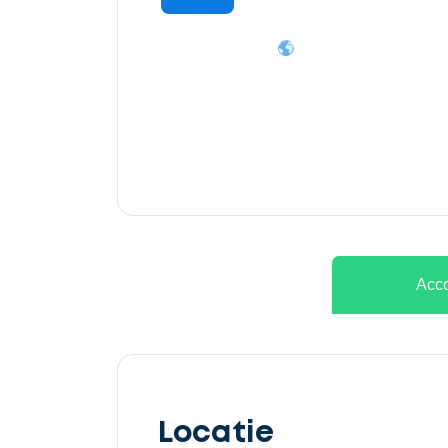
Ontvang
gratis
3
offertes
Acco
Selecteer
service
Locatie
Beschrijf