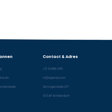
ronnen
Contact & Adres
og
+31 20 808 4395
rijven
nl@ageras.com
ordenboek
Danzigerkade 207
1013 AP Amsterdam