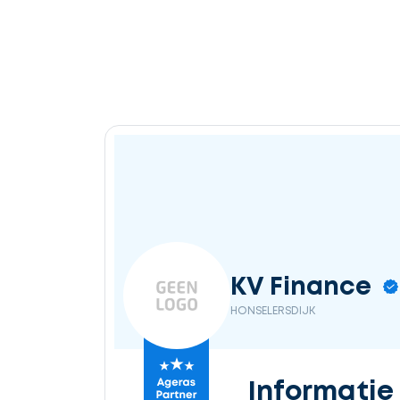
Ontvang
gratis
3
offertes
Selecteer
KV Finance
service
HONSELERSDIJK
Beschrijf
Informatie
uw