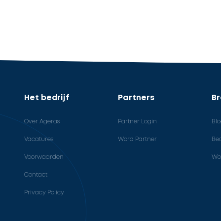
Het bedrijf
Partners
B
Over Ageras
Partner Login
Bl
Vacatures
Word Partner
Bed
Voorwaarden
Wo
Contact
Privacy Policy