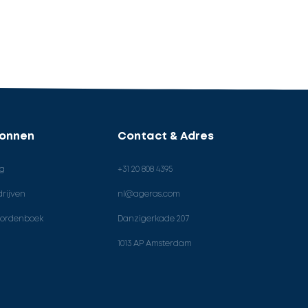
ronnen
Contact & Adres
og
+31 20 808 4395
rijven
nl@ageras.com
ordenboek
Danzigerkade 207
1013 AP Amsterdam