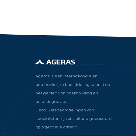
industry.attorney
Volgende
Ageras is een internationale en
onafhankelijke bemiddelingsdienst op
het gebied van boekhouding en
belastingadvies.
Gebruikersbeoordelingen van
specialisten zijn uitsluitend gebaseerd
op objectieve criteria.