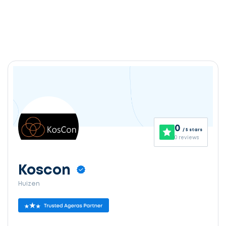
0
/ 5 stars
0 reviews
Koscon
Huizen