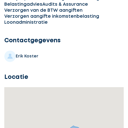
Belastingadvies
Audits & Assurance
Verzorgen van de BTW aangiften
Verzorgen aangifte inkomstenbelasting
Ontvang
Loonadministratie
gratis
3
Contactgegevens
offertes
Erik Koster
Locatie
Selecteer
service
Beschrijf
Ontvang
uw
opdracht
gratis