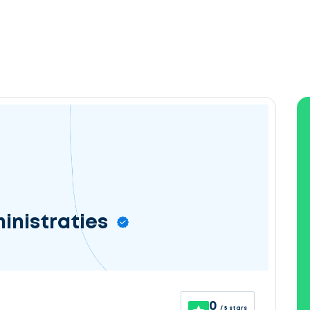
inistraties
0
/ 5 stars