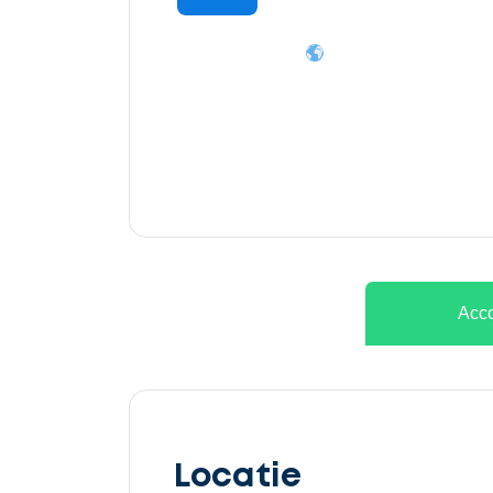
Ontvang
gratis
3
offertes
Acco
Selecteer
service
Locatie
Beschrijf