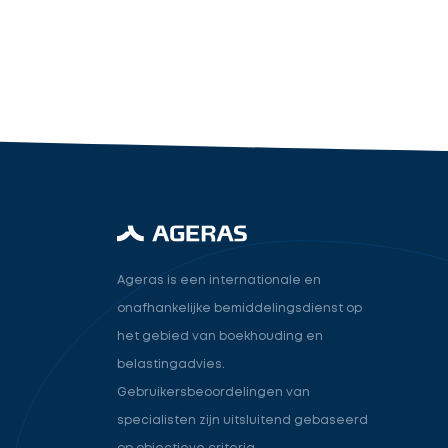
industry.attorney
Volgende
Ageras is een internationale en
onafhankelijke bemiddelingsdienst op
het gebied van boekhouding en
belastingadvies.
Gebruikersbeoordelingen van
specialisten zijn uitsluitend gebaseerd