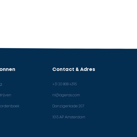
ronnen
Contact & Adres
og
+31 20 808 4395
rijven
nl@ageras.com
ordenboek
Danzigerkade 207
1013 AP Amsterdam