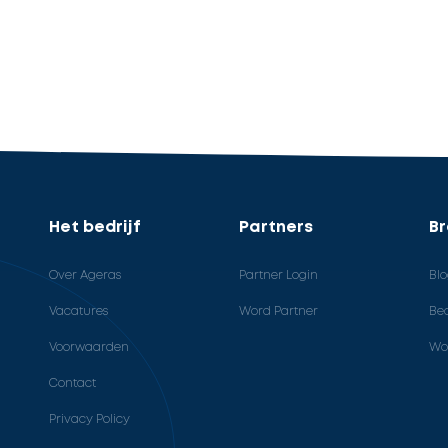
Het bedrijf
Partners
B
Over Ageras
Partner Login
Bl
Vacatures
Word Partner
Bed
Voorwaarden
Wo
Contact
Privacy Policy